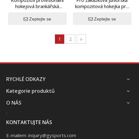
Kompozitní profesionální
Pro zakázková juniorská
hokejová brankářská
kompozitová hokejka pro
hokejka na zakázku Junior
pravou nebo levou ruku
Zeptejte se
Zeptejte se
1
2
»
RYCHLÉ ODKAZY
Kategorie produktů
O NÁS
KONTAKTUJTE NÁS
E-mailem:
inquiry@gysports.com