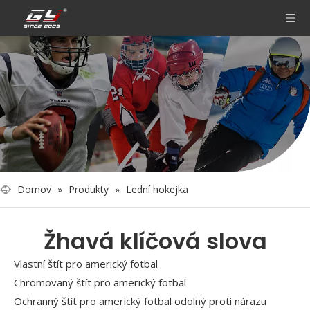
Domov
»
Produkty
»
Lední hokejka
Žhavá klíčová slova
Vlastní štít pro americký fotbal
Chromovaný štít pro americký fotbal
Ochranný štít pro americký fotbal odolný proti nárazu