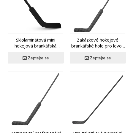
Sklolaminátová mini
Zakázkové hokejové
hokejová brankářská
brankářské hole pro levou
hokejka pro mládež
nebo pravou ruku pro
seniory
Zeptejte se
Zeptejte se