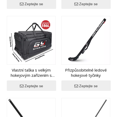
ruku
Zeptejte se
Zeptejte se
Vlastní taška s velkým
Přizpůsobitelné ledové
hokejovým zařízením s
hokejové tyčinky
koly
Zeptejte se
Zeptejte se