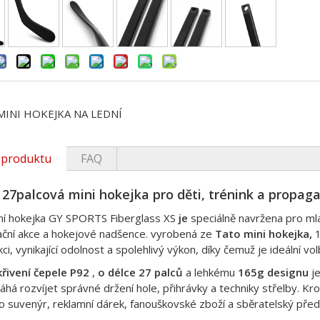
MINI HOKEJKA NA LEDNÍ
 produktu
FAQ
27palcová mini hokejka pro děti, trénink a propaga
dní hokejka GY SPORTS Fiberglass XS
je
speciálně navržena pro mla
ční akce a hokejové nadšence. vyrobená ze
Tato mini hokejka,
ci, vynikající odolnost a spolehlivý výkon, díky čemuž je ideální vo
křivení čepele P92
,
o délce 27 palců
a lehkému
165g designu
j
há rozvíjet správné držení hole, přihrávky a techniky střelby. Kr
ko suvenýr, reklamní dárek, fanouškovské zboží a sběratelský pře