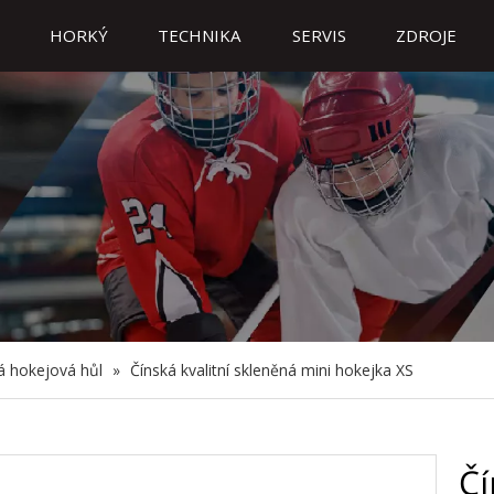
HORKÝ
TECHNIKA
SERVIS
ZDROJE
á hokejová hůl
»
Čínská kvalitní skleněná mini hokejka XS
Čí