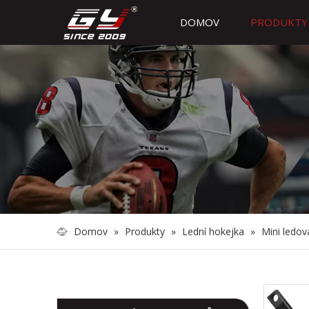
DOMOV
PRODUKTY
Domov
»
Produkty
»
Lední hokejka
»
Mini ledov