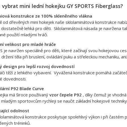
i vybrat mini lední hokejku GY SPORTS Fiberglass?
iová konstrukce ze 100% skleněného vlákna
l od dřevěných mini hokejek naše sklolaminátová konstrukce nabízí 
 dostatečně lehká pro děti. Sklolaminátová násada je navržena tak
né použití mladými hráči.
lní velikost pro mladé hráče
S je navržen speciálně pro děti, které začínají svou hokejovou c
držení těla při bruslení, ovládání puku a střeleckou mechaniku, an
ý design pro lepší rozvoj dovedností
ráči těží z lehkého vybavení. Vyvážená konstrukce pomáhá začáteč
é dovednosti.
lární P92 Blade Curve
kejka má široce používaný
vzor čepele P92
, díky čemuž je vhodná 
mladým sportovcům rychleji se naučit základní hokejové techniky
kající odolnost
lolaminátová konstrukce poskytuje spolehlivý výkon i při častém p
žených tréninků.