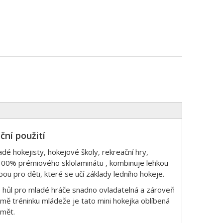
ční použití
dé hokejisty, hokejové školy, rekreační hry,
100% prémiového sklolaminátu , kombinuje lehkou
lbou pro děti, které se učí základy ledního hokeje.
e hůl pro mladé hráče snadno ovladatelná a zároveň
omě tréninku mládeže je tato mini hokejka oblíbená
dmět.