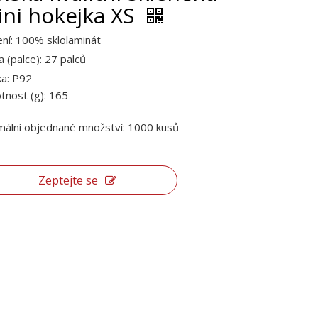
ni hokejka XS
ení: 100% sklolaminát
a (palce): 27 palců
ka: P92
nost (g): 165
mální objednané množství: 1000 kusů
Zeptejte se