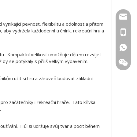
inquiry
vynikající pevnost, flexibilitu a odolnost a přitom
, aby vydržela každodenní trénink, rekreační hru a
+86 139
+1 (502
+86 133
estu. Kompaktní velikost umožňuje dětem rozvíjet
iž by se potýkaly s příliš velkým vybavením.
níkům užít si hru a zároveň budovat základní
pro začátečníky i rekreační hráče. Tato křivka
.
oužívání. Hůl si udržuje svůj tvar a pocit během
QR kód