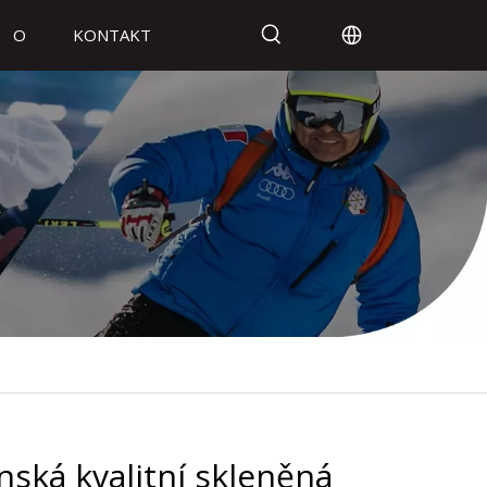
O
KONTAKT
nská kvalitní skleněná