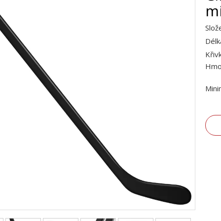
mi
Slož
Délk
Křiv
Hmot
Mini