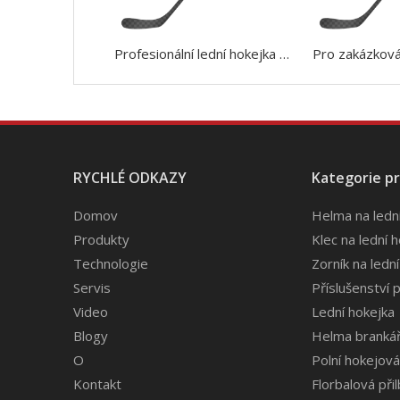
Profesionální lední hokejka z uhlíkových vláken pro seniory
RYCHLÉ ODKAZY
Kategorie p
Domov
Helma na ledn
Produkty
Klec na lední 
Technologie
Zorník na lední
Servis
Příslušenství p
Video
Lední hokejka
Blogy
Helma brankář
O
Polní hokejov
Kontakt
Florbalová při