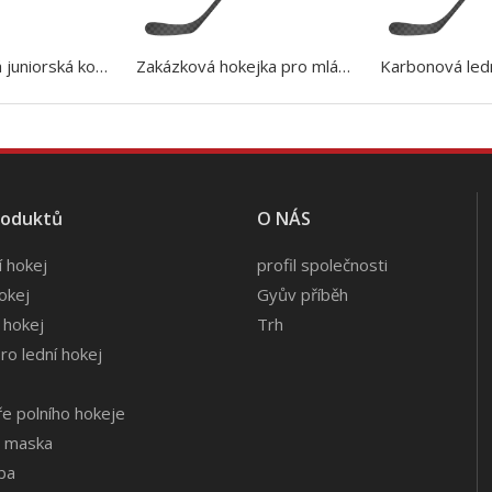
Pro zakázková juniorská kompozitová hokejka pro pravou nebo levou ruku
Zakázková hokejka pro mládež z uhlíkových vláken pro pravou nebo levou ruku
roduktů
O NÁS
í hokej
profil společnosti
hokej
Gyův příběh
 hokej
Trh
ro lední hokej
e polního hokeje
á maska
lba