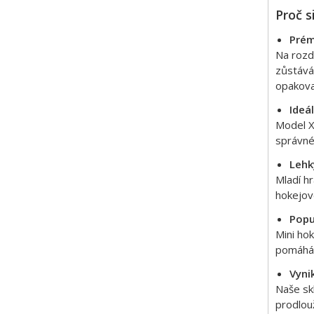
Proč s
Prém
Na rozdí
zůstává
opakova
Ideá
Model X
správné 
Lehk
Mladí h
hokejov
Popu
Mini ho
pomáhá 
Vyni
Naše sk
prodlou