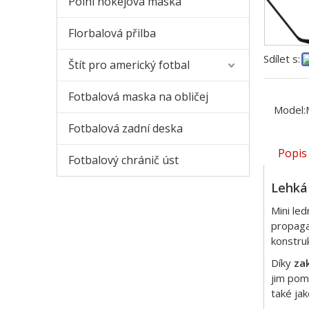
Polní hokejová maska
Florbalová přilba
Sdílet s:
Štít pro americký fotbal
Fotbalová maska ​​na obličej
Model:
Fotbalová zadní deska
Popis
Fotbalový chránič úst
Lehká 
Mini le
propaga
konstruk
Díky
za
jim pomá
také ja