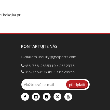
Karbonová lední hokejka pro středně pokročilé praváky nebo leváky
KONTAKTUJTE NÁS
E-mailem:
inquiry@gysports.com
+86-756-2635319 / 2632375

+86-756-8983803 / 8628956

předplatit