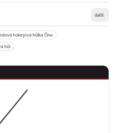
další:
ledová hokejová hůlka Čína
á hůl