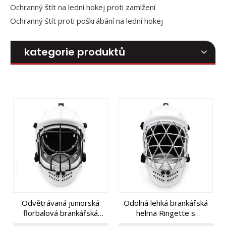
Ochranný štít na lední hokej proti zamlžení
Ochranný štít proti poškrábání na lední hokej
kategorie produktů
Odvětrávaná juniorská
Odolná lehká brankářská
florbalová brankářská
helma Ringette s
maska ​​ABS Shell
pohodlným střihem