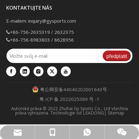
KONTAKTUJTE NÁS
E-mailem:
inquiry@gysports.com
+86-756-2635319 / 2632375

+86-756-8983803 / 8628956

předplatit
粤公网安备44040202001643号
粤 ICP 备 2022025389 号 -1
Autorská práva
© 2022 Zhuhai Gy Sports Co., Ltd všechna
práva vyhrazena. Technologie od
LEADONG
|
Sitemap
inquiry@gysports.com
+86 13902860652
+86 13377561163
QR kód WeChat