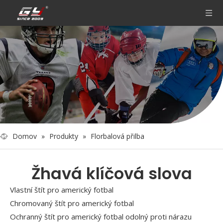
Domov
»
Produkty
»
Florbalová přilba
Žhavá klíčová slova
Vlastní štít pro americký fotbal
Chromovaný štít pro americký fotbal
Ochranný štít pro americký fotbal odolný proti nárazu