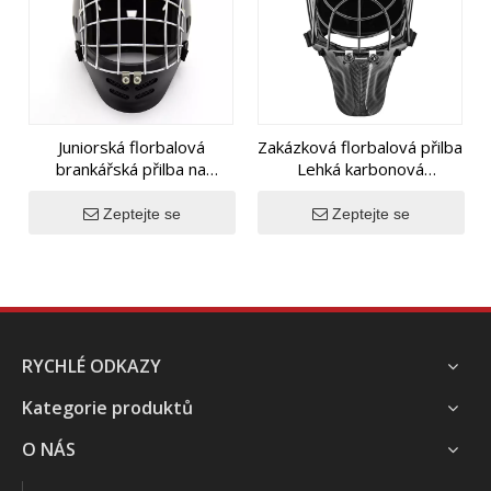
Juniorská florbalová
Zakázková florbalová přilba
brankářská přilba na
Lehká karbonová
zakázku pro mládežnického
florbalová brankářská
florbalového brankáře
přilba
Zeptejte se
Zeptejte se
RYCHLÉ ODKAZY
Kategorie produktů
O NÁS