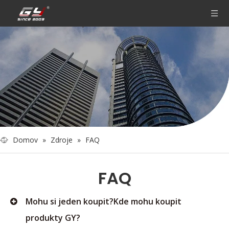
Domov
»
Zdroje
»
FAQ
FAQ
Mohu si jeden koupit?Kde mohu koupit
produkty GY?