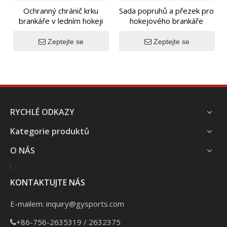
Ochranný chránič krku
Sada popruhů a přezek pro
brankáře v ledním hokeji
hokejového brankáře
Zeptejte se
Zeptejte se
RYCHLÉ ODKAZY
Kategorie produktů
O NÁS
KONTAKTUJTE NÁS
E-mailem:
inquiry@gysports.com
+86-756-2635319 / 2632375
