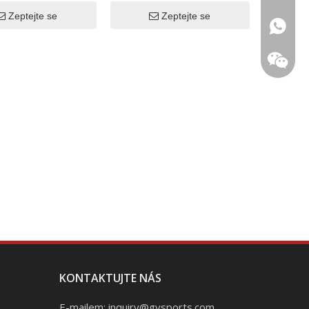
úst
s popruhem
Zeptejte se
Zeptejte se
+1 (502
+86 133
QR kód
KONTAKTUJTE NÁS
E-mailem:
inquiry@gysports.com