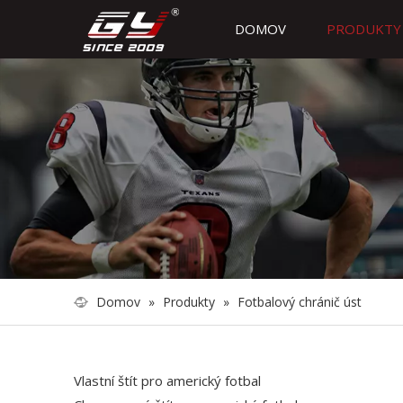
DOMOV
PRODUKTY
Domov
»
Produkty
»
Fotbalový chránič úst
Vlastní štít pro americký fotbal