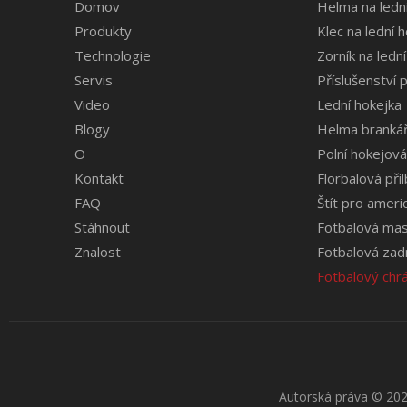
Domov
Helma na ledn
Produkty
Klec na lední 
Technologie
Zorník na lední
Servis
Příslušenství p
Video
Lední hokejka
Blogy
Helma brankář
O
Polní hokejov
Kontakt
Florbalová při
FAQ
Štít pro ameri
Stáhnout
Fotbalová maska
Znalost
Fotbalová zad
Fotbalový chrá
Autorská práva
© 202