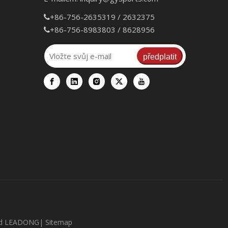
+86-756-2635319 / 2632375

+86-756-8983803 / 8628956

předplatit
od
LEADONG
|
Sitemap