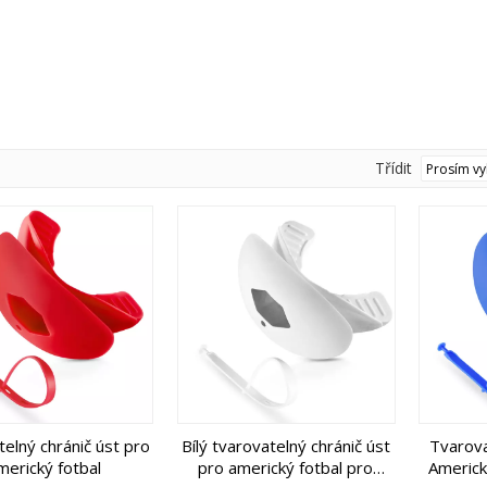
Třídit
elný chránič úst pro
Bílý tvarovatelný chránič úst
Tvarova
merický fotbal
pro americký fotbal pro
Americk