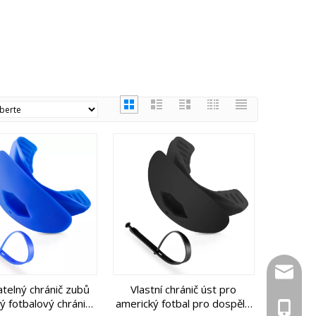
inquiry
telný chránič zubů
Vlastní chránič úst pro
ý fotbalový chránič
americký fotbal pro dospělé
+86 139