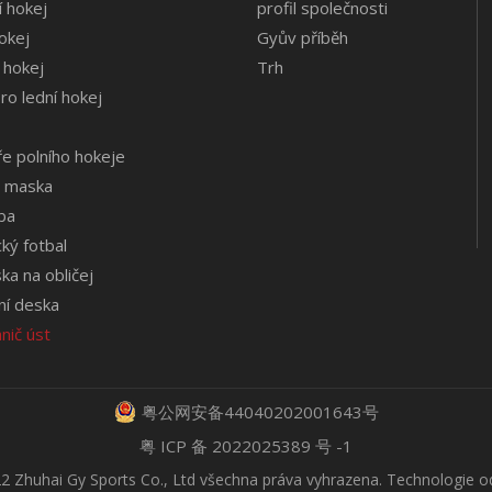
í hokej
profil společnosti
hokej
Gyův příběh
 hokej
Trh
ro lední hokej
e polního hokeje
á maska
lba
cký fotbal
 ​​na obličej
ní deska
nič úst
粤公网安备44040202001643号
粤 ICP 备 2022025389 号 -1
2 Zhuhai Gy Sports Co., Ltd všechna práva vyhrazena. Technologie 