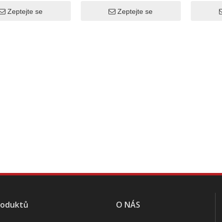
dospělé
Zeptejte se
Zeptejte se
roduktů
O NÁS