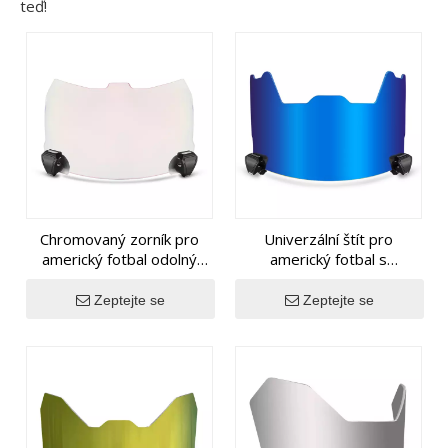
teď!
Chromovaný zorník pro
Univerzální štít pro
americký fotbal odolný
americký fotbal s
proti nárazu
celoobličejovým
chromovaným povrchem
Zeptejte se
Zeptejte se