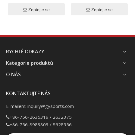
americký fotbal
velké hlavy
Zeptejte se
Zeptejte se
RYCHLÉ ODKAZY
Kategorie produktů
O NÁS
KONTAKTUJTE NÁS
E-mailem:
inquiry@gysports.com
+86-756-2635319 / 2632375

+86-756-8983803 / 8628956
