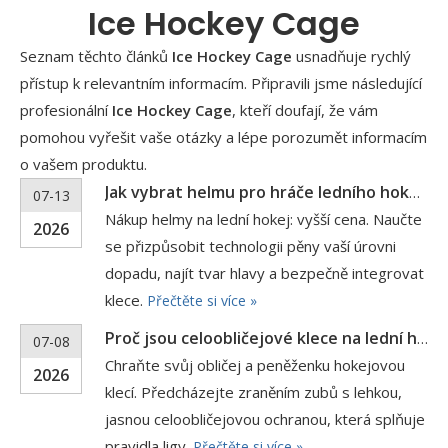
Ice Hockey Cage
Seznam těchto článků
Ice Hockey Cage
usnadňuje rychlý
přístup k relevantním informacím. Připravili jsme následující
profesionální
Ice Hockey Cage
, kteří doufají, že vám
pomohou vyřešit vaše otázky a lépe porozumět informacím
o vašem produktu.
Jak vybrat helmu pro hráče ledního hokeje pro různé herní úrovně?
07-13
Nákup helmy na lední hokej: vyšší cena. Naučte
2026
se přizpůsobit technologii pěny vaší úrovni
dopadu, najít tvar hlavy a bezpečně integrovat
klece.
Přečtěte si více »
Proč jsou celoobličejové klece na lední hokej důležité pro trénink a soutěže
07-08
Chraňte svůj obličej a peněženku hokejovou
2026
klecí. Předcházejte zraněním zubů s lehkou,
jasnou celoobličejovou ochranou, která splňuje
pravidla ligy.
Přečtěte si více »