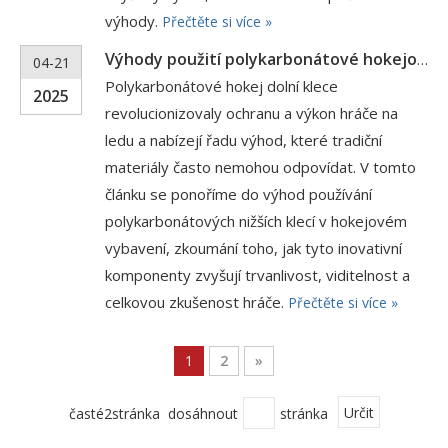
výhody.
Přečtěte si více »
Výhody použití polykarbonátové hokejové dolní klece
04-21
Polykarbonátové hokej dolní klece
2025
revolucionizovaly ochranu a výkon hráče na
ledu a nabízejí řadu výhod, které tradiční
materiály často nemohou odpovídat. V tomto
článku se ponoříme do výhod používání
polykarbonátových nižších klecí v hokejovém
vybavení, zkoumání toho, jak tyto inovativní
komponenty zvyšují trvanlivost, viditelnost a
celkovou zkušenost hráče.
Přečtěte si více »
1
2
»
časté2stránka dosáhnout
stránka
Určit