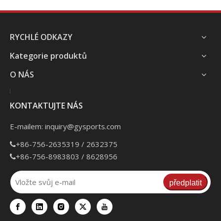
RYCHLÉ ODKAZY
Kategorie produktů
O NÁS
KONTAKTUJTE NÁS
E-mailem:
inquiry@gysports.com
+86-756-2635319 / 2632375

+86-756-8983803 / 8628956

předplatit