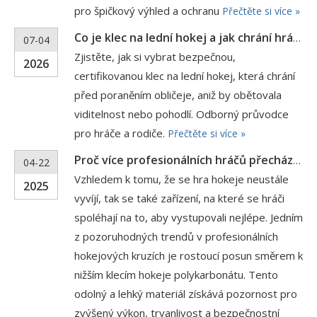
pro špičkový výhled a ochranu
Přečtěte si více »
Co je klec na lední hokej a jak chrání hráče?
07-04
Zjistěte, jak si vybrat bezpečnou,
2026
certifikovanou klec na lední hokej, která chrání
před poraněním obličeje, aniž by obětovala
viditelnost nebo pohodlí. Odborný průvodce
pro hráče a rodiče.
Přečtěte si více »
Proč více profesionálních hráčů přecházejí na polykarbonátové hokejové nižší klece?
04-22
Vzhledem k tomu, že se hra hokeje neustále
2025
vyvíjí, tak se také zařízení, na které se hráči
spoléhají na to, aby vystupovali nejlépe. Jedním
z pozoruhodných trendů v profesionálních
hokejových kruzích je rostoucí posun směrem k
nižším klecím hokeje polykarbonátu. Tento
odolný a lehký materiál získává pozornost pro
zvýšený výkon, trvanlivost a bezpečnostní