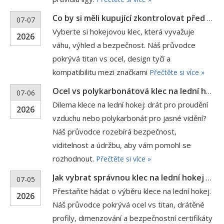
Co by si měli kupující zkontrolovat před objednáním klecí na přilby na lední hokej?
07-07
Vyberte si hokejovou klec, která vyvažuje
2026
váhu, výhled a bezpečnost. Náš průvodce
pokrývá titan vs ocel, design tyčí a
kompatibilitu mezi značkami
Přečtěte si více »
Ocel vs polykarbonátová klec na lední hokej: Která možnost se hodí pro váš Trh?
07-06
Dilema klece na lední hokej: drát pro proudění
2026
vzduchu nebo polykarbonát pro jasné vidění?
Náš průvodce rozebírá bezpečnost,
viditelnost a údržbu, aby vám pomohl se
rozhodnout.
Přečtěte si více »
Jak vybrat správnou klec na lední hokej pro různé úrovně dovedností?
07-05
Přestaňte hádat o výběru klece na lední hokej.
2026
Náš průvodce pokrývá ocel vs titan, drátěné
profily, dimenzování a bezpečnostní certifikáty