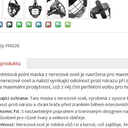
Gy-FM226
 produktu
émiová polní maska ​​z nerezové oceli je navržena pro maxi
nerezové oceli a nabízí vynikající odolnost proti nárazu při
je maximální prodyšnost, což z něj činí perfektní volbu pro 
kající ochrana:
Tato maska ​​z nerezové oceli, vyrobená z vysoce 
ost proti nárazu a chrání hráče před zraněním během intenzivních
nomic Fit:
S nastavitelným popruhem a tvarovaným designem nabí
ůsobení pro různé tvary a velikosti obličeje.
nlivost:
Nerezová ocel je odolná vůči rzi a korozi, což zajišťuje,