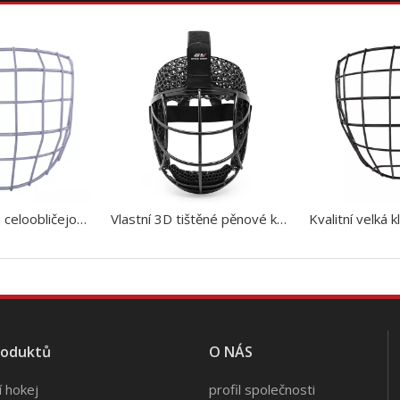
Stříbrná cvičná celoobličejová ochranná klec na lední hokejovou přilbu
Vlastní 3D tištěné pěnové kovové pole Hokej Defenzivní rohová maska
roduktů
O NÁS
í hokej
profil společnosti