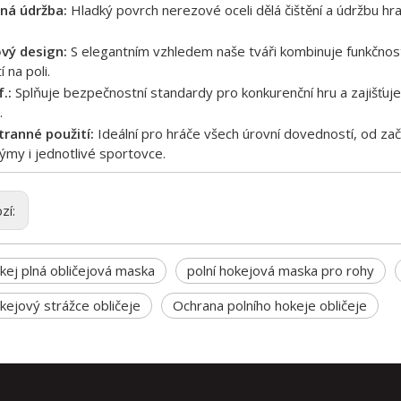
ná údržba:
Hladký povrch nerezové oceli dělá čištění a údržbu hr
ový design:
S elegantním vzhledem naše tváři kombinuje funkčnost 
í na poli.
.:
Splňuje bezpečnostní standardy pro konkurenční hru a zajišťuje,
.
tranné použití:
Ideální pro hráče všech úrovní dovedností, od začá
ýmy i jednotlivé sportovce.
zí:
okej plná obličejová maska
polní hokejová maska ​​pro rohy
okejový strážce obličeje
Ochrana polního hokeje obličeje