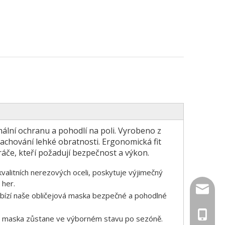
mální ochranu a pohodlí na poli. Vyrobeno z
 zachování lehké obratnosti. Ergonomická fit
hráče, kteří požadují bezpečnost a výkon.
kvalitních nerezových oceli, poskytuje výjimečný
 her.
inquiry
zí naše obličejová maska ​​bezpečné a pohodlné
+86 139
 že maska ​​zůstane ve výborném stavu po sezóně.