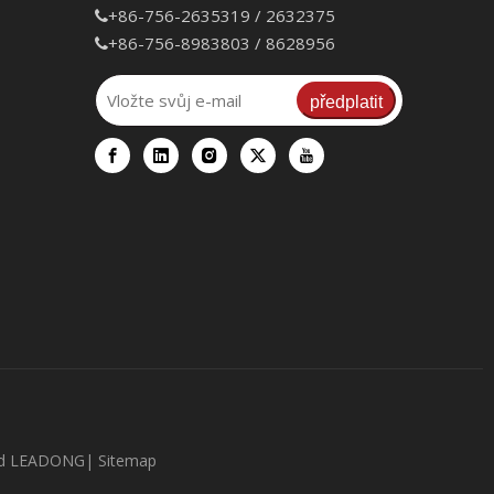
+86-756-2635319 / 2632375

+86-756-8983803 / 8628956

předplatit
od
LEADONG
|
Sitemap