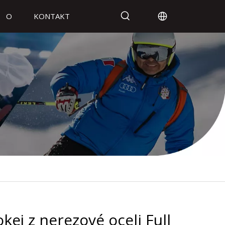
O
KONTAKT
kej z nerezové oceli Full