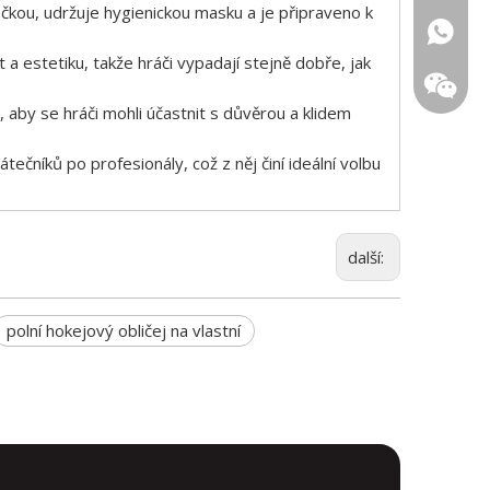
ačkou, udržuje hygienickou masku a je připraveno k
+1 (502
+86 133
a estetiku, takže hráči vypadají stejně dobře, jak
 aby se hráči mohli účastnit s důvěrou a klidem
tečníků po profesionály, což z něj činí ideální volbu
další:
polní hokejový obličej na vlastní
QR kód