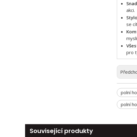
Snad
akci.
Styl
se cít
Komf
mysli
Všes
pro t
Předcho
polní h
polní h
Související produkty