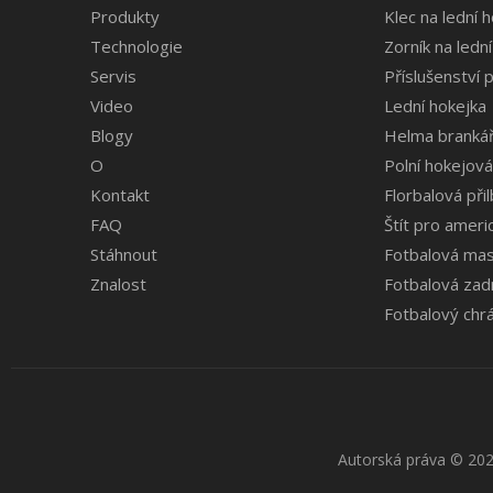
Produkty
Klec na lední 
Technologie
Zorník na lední
Servis
Příslušenství p
Video
Lední hokejka
Blogy
Helma brankář
O
Polní hokejov
Kontakt
Florbalová při
FAQ
Štít pro ameri
Stáhnout
Fotbalová maska
Znalost
Fotbalová zad
Fotbalový chrá
Autorská práva
© 202