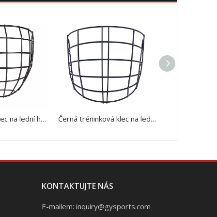
Kvalitní velká klec na lední hokej
Černá tréninková klec na lední hokej
KONTAKTUJTE NÁS
E-mailem:
inquiry@gysports.com