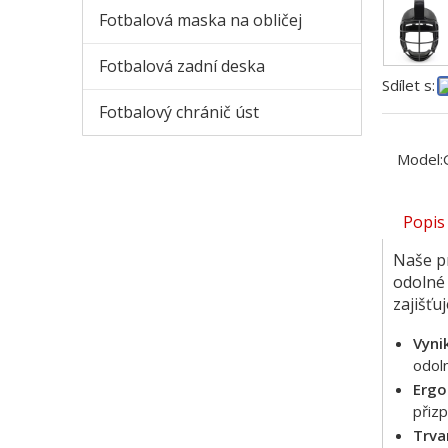
Fotbalová maska ​​na obličej
Fotbalová zadní deska
Sdílet s:
Fotbalový chránič úst
Model:
Popis
Naše pr
odolné 
zajišťu
Vyni
odoln
Ergo
přizp
Trva