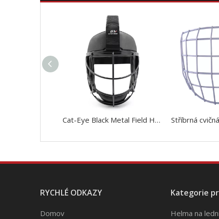
Cat-Eye Black Metal Field Hockey Penalty Corner Defense Player Mask
RYCHLÉ ODKAZY
Kategorie p
Domov
Helma na ledn