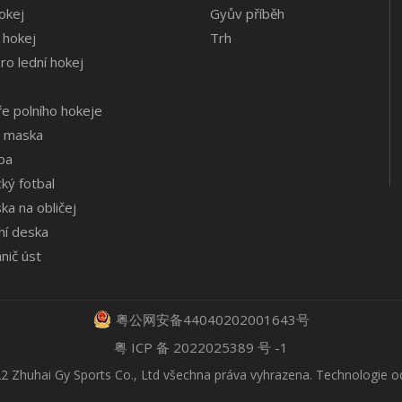
hokej
Gyův příběh
 hokej
Trh
ro lední hokej
e polního hokeje
á maska
lba
cký fotbal
 ​​na obličej
ní deska
nič úst
粤公网安备44040202001643号
粤 ICP 备 2022025389 号 -1
2 Zhuhai Gy Sports Co., Ltd všechna práva vyhrazena. Technologie 