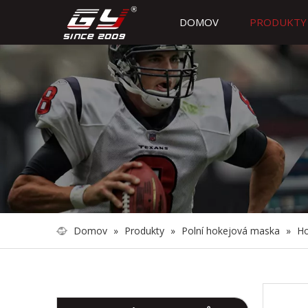
DOMOV
PRODUKTY
Domov
»
Produkty
»
Polní hokejová maska
»
Ho